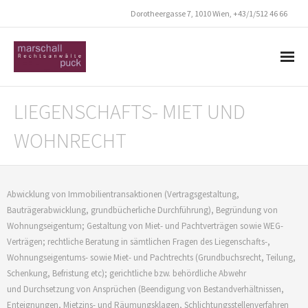
Dorotheergasse 7, 1010 Wien, +43/1/512 46 66
Start
LIEGENSCHAFTS- MIET UND
Kanzlei
WOHNRECHT
Team
- Dr. Thomas Marschall
Abwicklung von Immobilientransaktionen (Vertragsgestaltung,
Bauträgerabwicklung, grundbücherliche Durchführung), Begründung von
- Mag. Christian Puck
Wohnungseigentum; Gestaltung von Miet- und Pachtverträgen sowie WEG-
Verträgen; rechtliche Beratung in sämtlichen Fragen des Liegenschafts-,
- Dr. Markus Panhölzl
Wohnungseigentums- sowie Miet- und Pachtrechts (Grundbuchsrecht, Teilung,
Schenkung, Befristung etc); gerichtliche bzw. behördliche Abwehr
- Ing. Mag. Gerd Rigerl, LL.M.
und Durchsetzung von Ansprüchen (Beendigung von Bestandverhältnissen,
Enteignungen, Mietzins- und Räumungsklagen, Schlichtungsstellenverfahren