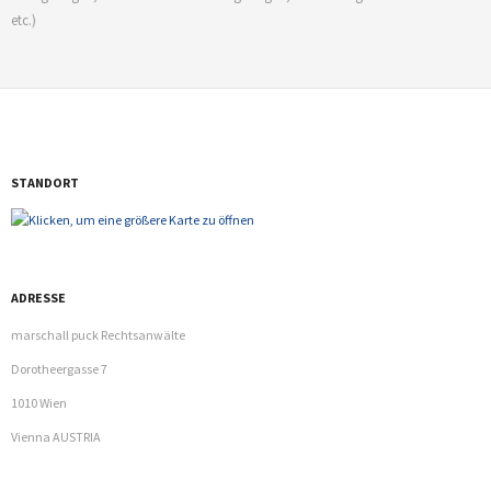
- Mag. Sonja Marschall MMP
etc.)
- Sebastian Marschall LL.B.
- Benjamin Messner
- Franziska Tangerner
STANDORT
- Klaus Fehringer
- Daniela Kral
- Mia Sunshine Steiner
ADRESSE
marschall puck Rechtsanwälte
- Dilara Özdemir
Dorotheergasse 7
Fachgebiete
1010 Wien
Vienna AUSTRIA
- Gesellschaftsrecht
- Liegenschafts- Miet und Wohnrecht