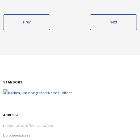
- Arbeitsrecht
Prev
Next
- Öffentliches Recht
- Vermögensnachfolge und Erbrecht
- Vertragsrecht
- Verfahrensführung
Klienten
STANDORT
Karriere
Kontakt
ADRESSE
English
marschall puck Rechtsanwälte
Dorotheergasse 7