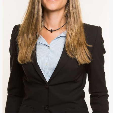
- Mag. Sonja Marschall MMP
- Sebastian Marschall LL.B.
- Benjamin Messner
- Franziska Tangerner
- Klaus Fehringer
- Daniela Kral
- Mia Sunshine Steiner
- Dilara Özdemir
Fachgebiete
- Gesellschaftsrecht
- Liegenschafts- Miet und Wohnrecht