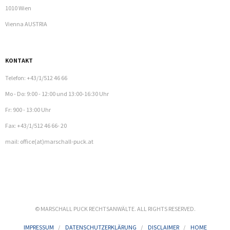
1010 Wien
Vienna AUSTRIA
KONTAKT
Telefon: +43/1/512 46 66
Mo - Do: 9:00 - 12:00 und 13:00-16:30 Uhr
Fr: 900 - 13:00 Uhr
Fax: +43/1/512 46 66- 20
mail: office(at)marschall-puck.at
© MARSCHALL PUCK RECHTSANWÄLTE. ALL RIGHTS RESERVED.
IMPRESSUM
DATENSCHUTZERKLÄRUNG
DISCLAIMER
HOME