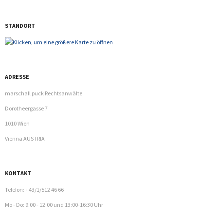
- Mag. Sonja Marschall MMP
- Sebastian Marschall LL.B.
STANDORT
- Benjamin Messner
- Franziska Tangerner
ADRESSE
- Klaus Fehringer
marschall puck Rechtsanwälte
Dorotheergasse 7
- Daniela Kral
1010 Wien
- Mia Sunshine Steiner
Vienna AUSTRIA
- Dilara Özdemir
KONTAKT
Fachgebiete
Telefon: +43/1/512 46 66
- Gesellschaftsrecht
Mo - Do: 9:00 - 12:00 und 13:00-16:30 Uhr
- Liegenschafts- Miet und Wohnrecht